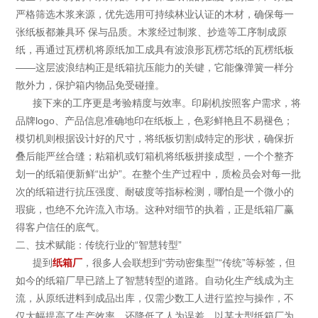
严格筛选木浆来源，优先选用可持续林业认证的木材，确保每一
张纸板都兼具环 保与品质。木浆经过制浆、抄造等工序制成原
纸，再通过瓦楞机将原纸加工成具有波浪形瓦楞芯纸的瓦楞纸板
——这层波浪结构正是纸箱抗压能力的关键，它能像弹簧一样分
散外力，保护箱内物品免受碰撞。
接下来的工序更是考验精度与效率。印刷机按照客户需求，将
品牌logo、产品信息准确地印在纸板上，色彩鲜艳且不易褪色；
模切机则根据设计好的尺寸，将纸板切割成特定的形状，确保折
叠后能严丝合缝；粘箱机或钉箱机将纸板拼接成型，一个个整齐
划一的纸箱便新鲜“出炉”。在整个生产过程中，质检员会对每一批
次的纸箱进行抗压强度、耐破度等指标检测，哪怕是一个微小的
瑕疵，也绝不允许流入市场。这种对细节的执着，正是纸箱厂赢
得客户信任的底气。
二、技术赋能：传统行业的“智慧转型”
提到
纸箱厂
，很多人会联想到“劳动密集型”“传统”等标签，但
如今的纸箱厂早已踏上了智慧转型的道路。自动化生产线成为主
流，从原纸进料到成品出库，仅需少数工人进行监控与操作，不
仅大幅提高了生产效率，还降低了人为误差。以某大型纸箱厂为