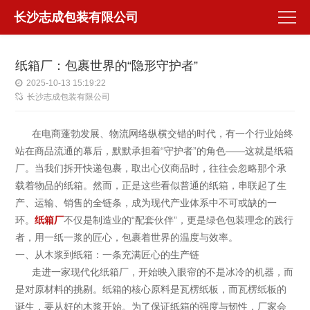
长沙志成包装有限公司
纸箱厂：包裹世界的“隐形守护者”
2025-10-13 15:19:22
长沙志成包装有限公司
在电商蓬勃发展、物流网络纵横交错的时代，有一个行业始终
站在商品流通的幕后，默默承担着“守护者”的角色——这就是纸箱
厂。当我们拆开快递包裹，取出心仪商品时，往往会忽略那个承
载着物品的纸箱。然而，正是这些看似普通的纸箱，串联起了生
产、运输、销售的全链条，成为现代产业体系中不可或缺的一
环。
纸箱厂
不仅是制造业的“配套伙伴”，更是绿色包装理念的践行
者，用一纸一浆的匠心，包裹着世界的温度与效率。
一、从木浆到纸箱：一条充满匠心的生产链
走进一家现代化纸箱厂，开始映入眼帘的不是冰冷的机器，而
是对原材料的挑剔。纸箱的核心原料是瓦楞纸板，而瓦楞纸板的
诞生，要从好的木浆开始。为了保证纸箱的强度与韧性，厂家会