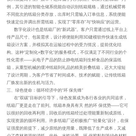
例，其引进的智能仓储系统能自动识别纸箱规格，通过机械臂将
不同批次的纸箱分类存放，出库时只需输入订单信息，系统便能
快速定位并调出所需纸箱，实现了“零库存”与“快响应”的运营。
数字化设计也是纸箱厂的“新武器”。客户只需通过线上平台上
传产品尺寸、包装需求，设计师便能利用3D建模软件快速生成纸
箱设计方案，并模拟其在运输过程中的受力情况，提前优化结
构。这种“定制化+数字化”的服务模式，不仅满足了不同行业的个
性化需求——从电子产品的防止静电纸箱到生鲜食品的保温纸
箱，从重型机械的缓冲纸箱到礼品的精美折叠纸箱，还大大缩短
了设计周期，为客户节省了时间成本。技术的赋能，让传统纸箱
厂焕发出新的生机与活力。
三、绿色使命：循环经济中的“环 保先锋”
在“双碳”目标的引导下，绿色发展成为各行各业的共同追求，
纸箱厂更是走在了前列。纸箱本身具有天 然的环 保优势——它可
以很好的回收再利用，回收后的纸箱经过处理能重新制成原纸，
实现资源的循环利用。许多纸箱厂还积极推广“轻量化”设计，在保
证强度的前提下，减少原纸的使用量，既降低了生产成本，又减
少了森林资源的消耗。此外，水性油墨、环 保胶黏剂等绿色材料