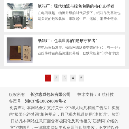
产品与...
纸箱厂：现代物流与绿色包装的核心支撑者
在电商崛起、物流升级的时代背景下，纸箱作为基础也
是关键的包装载体，串联起生产、运输、消费全链条。
而纸箱厂作为纸箱产品的核心生产主体，不仅承担着满
足市场包装需求的功能，更在推动包装轻量化、循环
化、绿...
纸箱厂：包裹世界的“隐形守护者”
在电商蓬勃发展、物流网络纵横交错的时代，有一个行
业始终站在商品流通的幕后，默默承担着“守护者”的角
色——这就是纸箱厂。当我们拆开快递包裹，取出心仪
商品时，往往会忽略那个承载着物品的纸箱。然而，正
是...
1
2
3
4
5
版权所有：
长沙志成包装有限公司
技术支持：汇航科技
备案号：
湘ICP备18024806号-2
免责声明:本网站全力支持关于《中华人民共和国广告法》实施
的“极限化违禁词”相关规定，且已竭力规避使用“违禁词”。故即
日起凡本网站任意页面含有极限化及其他相关“违禁词”介绍的
文字或图片，一律非本网站主观意愿并即刻失效，不支持以任