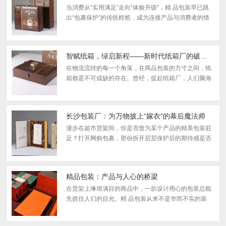
当消费从“实用满足”走向“体验升级”，精 品包装早已跳
出“包裹保护”的传统桎梏，成为连接产品与消费者的情
感纽带，承载着审美表达、品牌理念与环 保追求。它不
再是华丽的点缀，而是以细节为笔、以质感为墨，...
智赋纸箱，绿启新程——新时代纸箱厂的破局与成长
在物流流转的每一个角落，在商品包装的方寸之间，纸
箱都是不可或缺的存在。曾经，提起纸箱厂，人们脑海
中浮现的多是粉尘弥漫的车间、繁琐的人工操作和同质
化的普通纸箱。而如今，随着智能化浪潮与绿色理念的
深度...
长沙包装厂：为万物披上“嫁衣”的幕后魔法师
漫步在超市货架间，你是否曾为某个产品的精美包装驻
足？打开网购包裹，那份拆开层层保护后的期待感是否
让你会心一笑？这一 切的背后，都离不开一个充满智慧
与创意的行业——长沙包装厂。今 天，就让我们一同揭
开...
精品包装：产品与人心的桥梁
在货架上琳琅满目的商品中，一款设计用心的包装总能
先抓住人们的目光。精 品包装从来不是华而不实的装
饰，而是产品价值的延伸，是品牌与消费者对话的重要
语言。它用材质的触感、造型的巧思和细节的温度，在