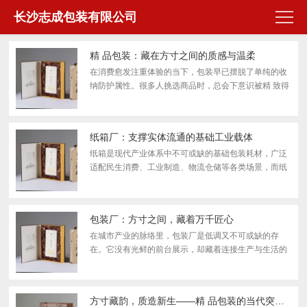
长沙志成包装有限公司
精 品包装：藏在方寸之间的质感与温柔
在消费愈发注重体验的当下，包装早已摆脱了单纯的收
纳防护属性。很多人挑选商品时，总会下意识被精 致得
体的外包装吸引，精 品包装不再是产品的附属品，而是
品牌与消费者初见的温柔对话，是平凡好物的质感加
成，...
纸箱厂：支撑实体流通的基础工业载体
纸箱是现代产业体系中不可或缺的基础包装耗材，广泛
适配民生消费、工业制造、物流仓储等各类场景，而纸
箱厂作为纸质包装的核心生产主体，是衔接造纸产业与
终端市场的关键枢纽。不同于大众认知中简单的纸品加
工行...
包装厂：方寸之间，藏着万千匠心
在城市产业的脉络里，包装厂是低调又不可或缺的存
在。它没有光鲜的前台展示，却藏着连接生产与生活的
密码；它常被视作 “配角”，却用方寸包装守护着每一件
商品的旅程，为日常烟火与商业流转添上温暖又坚固的
底色...
方寸藏韵，质造新生——精 品包装的当代突围与价值回归