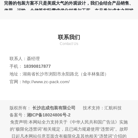
完善的包装方案不只是美观大气的外观设计，我们会结合产品销售、
使用、运输、仓储等实际需求优化材质与工艺，在品质与成本之间找
到合理平衡点。公司拥有多名深耕包装行业二十年左右的生产管理人
员，分工管控各道工序，具备严谨成熟的管理流程。我们视诚信为企
业立足之本。我们的愿景是让每一位选择长沙志成包装的客户合作轻
联系我们
松舒心，让我们生产的包装产品走进千家万户！
Contact Us
本站关键词：
长沙包装厂
,
湖南包装厂
,
湖南纸箱厂
,
湖南不干胶厂家
联系人：聂经理
手机：
18390817877
地址：湖南省长沙市浏阳市永阳路北（金丰林集团）
官网：http://www.zc-pack.com/
版权所有：
长沙志成包装有限公司
技术支持：汇航科技
备案号：
湘ICP备18024806号-2
免责声明:本网站全力支持关于《中华人民共和国广告法》实施
的“极限化违禁词”相关规定，且已竭力规避使用“违禁词”。故即
日起凡本网站任意页面含有极限化及其他相关“违禁词”介绍的