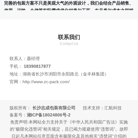
完善的包装方案不只是美观大气的外观设计，我们会结合产品销售、
使用、运输、仓储等实际需求优化材质与工艺，在品质与成本之间找
到合理平衡点。公司拥有多名深耕包装行业二十年左右的生产管理人
员，分工管控各道工序，具备严谨成熟的管理流程。我们视诚信为企
业立足之本。我们的愿景是让每一位选择长沙志成包装的客户合作轻
联系我们
松舒心，让我们生产的包装产品走进千家万户！
Contact Us
本站关键词：
长沙包装厂
,
湖南包装厂
,
湖南纸箱厂
,
湖南不干胶厂家
联系人：聂经理
手机：
18390817877
地址：湖南省长沙市浏阳市永阳路北（金丰林集团）
官网：http://www.zc-pack.com/
版权所有：
长沙志成包装有限公司
技术支持：汇航科技
备案号：
湘ICP备18024806号-2
免责声明:本网站全力支持关于《中华人民共和国广告法》实施
的“极限化违禁词”相关规定，且已竭力规避使用“违禁词”。故即
日起凡本网站任意页面含有极限化及其他相关“违禁词”介绍的