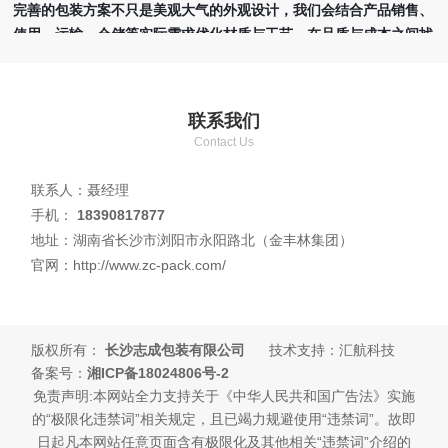
完善的包装方案不只是美观大气的外观设计，我们会结合产品销售、
使用、运输、仓储等实际需求优化材质与工艺，在品质与成本之间找
到合理平衡点。公司拥有多名深耕包装行业二十年左右的生产管理人
员，分工管控各道工序，具备严谨成熟的管理流程。我们视诚信为企
业立足之本。我们的愿景是让每一位选择长沙志成包装的客户合作轻
联系我们
松舒心，让我们生产的包装产品走进千家万户！
Contact Us
本站关键词：
长沙包装厂
,
湖南包装厂
,
湖南纸箱厂
,
湖南不干胶厂家
联系人：聂经理
手机：
18390817877
地址：湖南省长沙市浏阳市永阳路北（金丰林集团）
官网：http://www.zc-pack.com/
版权所有：
长沙志成包装有限公司
技术支持：汇航科技
备案号：
湘ICP备18024806号-2
免责声明:本网站全力支持关于《中华人民共和国广告法》实施
的“极限化违禁词”相关规定，且已竭力规避使用“违禁词”。故即
日起凡本网站任意页面含有极限化及其他相关“违禁词”介绍的